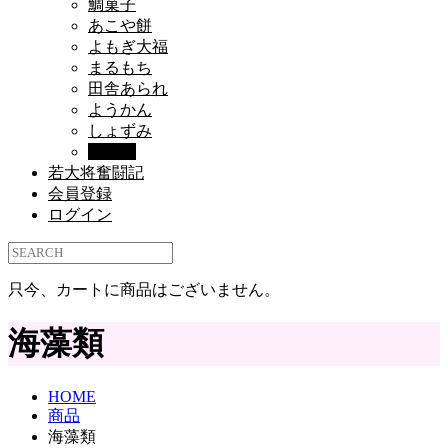
鯛菓子
あこや餅
よもぎ大福
まるもち
田舎あられ
ようかん
しょずみ
海藻類
若大将奮闘記
会員登録
ログイン
只今、カートに商品はございません。
海藻類
HOME
商品
海藻類