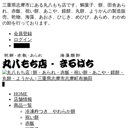
三重県志摩市にある丸八もち店です。鯛菓子、餅、田舎あら
れ、赤飯、祝い餅、あこや、鏡餅、丸餅、ようかんの製造販
売。乾物、海藻、あおさ、ひじき、めひび、あらめ、わかめ
の卸を行っております。
会員登録
ログイン
カート
0
0
HOME
店舗情報
商品一覧
冷凍杵つき やわらか餅
祝い餅
赤飯