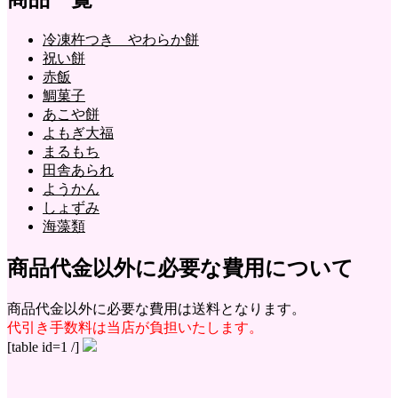
冷凍杵つき やわらか餅
祝い餅
赤飯
鯛菓子
あこや餅
よもぎ大福
まるもち
田舎あられ
ようかん
しょずみ
海藻類
商品代金以外に必要な費用について
商品代金以外に必要な費用は送料となります。
代引き手数料は当店が負担いたします。
[table id=1 /]