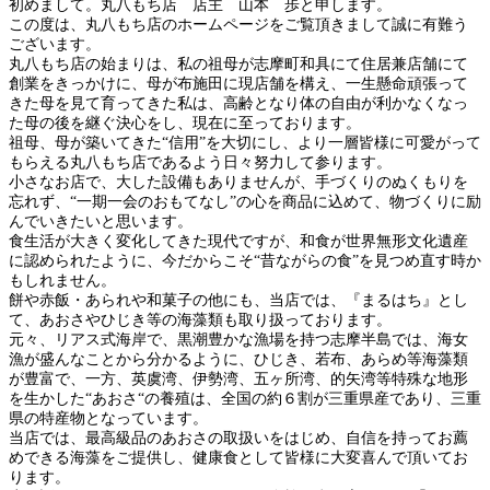
初めまして。丸八もち店 店主 山本 歩と申します。
この度は、丸八もち店のホームページをご覧頂きまして誠に有難う
ございます。
丸八もち店の始まりは、私の祖母が志摩町和具にて住居兼店舗にて
創業をきっかけに、母が布施田に現店舗を構え、一生懸命頑張って
きた母を見て育ってきた私は、高齢となり体の自由が利かなくなっ
た母の後を継ぐ決心をし、現在に至っております。
祖母、母が築いてきた“信用”を大切にし、より一層皆様に可愛がって
もらえる丸八もち店であるよう日々努力して参ります。
小さなお店で、大した設備もありませんが、手づくりのぬくもりを
忘れず、“一期一会のおもてなし”の心を商品に込めて、物づくりに励
んでいきたいと思います。
食生活が大きく変化してきた現代ですが、和食が世界無形文化遺産
に認められたように、今だからこそ“昔ながらの食”を見つめ直す時か
もしれません。
餅や赤飯・あられや和菓子の他にも、当店では、『まるはち』とし
て、あおさやひじき等の海藻類も取り扱っております。
元々、リアス式海岸で、黒潮豊かな漁場を持つ志摩半島では、海女
漁が盛んなことから分かるように、ひじき、若布、あらめ等海藻類
が豊富で、一方、英虞湾、伊勢湾、五ヶ所湾、的矢湾等特殊な地形
を生かした“あおさ“の養殖は、全国の約６割が三重県産であり、三重
県の特産物となっています。
当店では、最高級品のあおさの取扱いをはじめ、自信を持ってお薦
めできる海藻をご提供し、健康食として皆様に大変喜んで頂いてお
ります。