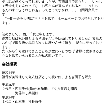
少し話が硬くなってしまいましたが、布施田弁で言うと、 「いっし
ょ懸命ええもん作ってな、お客さんが喜んでくれると、こっちも、
もんのすごぉうれしわぁ」ってとこですかね。。。（関西弁風で
す）
“一期一会を大切に“＊＊＊お店で、ホームページでお待ちしており
ます。
初めまして。 西川千代と申します。
創業当初は祝い餅とよもぎ団子だけを販売しておりましたが 皆様の
おかげで取り扱い品目も次々に増やさせて頂き、 現在に至っており
ます。
先代から守り続けてきたことを次世代へとつなげ 皆様に愛されるよ
うなお店でいられることが私の願いです。
会社概要
昭和44年
祖母が美珠通りで丸八餅店として祝い餅、よもぎ団子を販売
平成元年
２代目・西川千代(母)が布施田にて丸八餅店を開店
海藻卸し業開始
平成24年
３代目・山本歩 社長就任