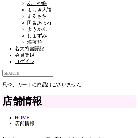
あこや餅
よもぎ大福
まるもち
田舎あられ
ようかん
しょずみ
海藻類
若大将奮闘記
会員登録
ログイン
只今、カートに商品はございません。
店舗情報
HOME
店舗情報