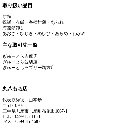
取り扱い品目
餅類
祝餅・赤飯・各種餅類・あられ
海藻類卸し
あおさ・ひじき・めひび・あらめ・わかめ
主な取引先一覧
ぎゅーとら志摩店
ぎゅーとら波切店
ぎゅーとらラブリー鵜方店
丸八もち店
代表取締役 山本歩
〒517-0702
三重県志摩市志摩町布施田1067-1
TEL 0599-85-4133
FAX 0599-85-4607