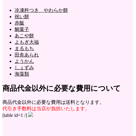
冷凍杵つき やわらか餅
祝い餅
赤飯
鯛菓子
あこや餅
よもぎ大福
まるもち
田舎あられ
ようかん
しょずみ
海藻類
商品代金以外に必要な費用について
商品代金以外に必要な費用は送料となります。
代引き手数料は当店が負担いたします。
[table id=1 /]