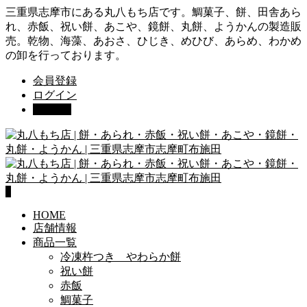
三重県志摩市にある丸八もち店です。鯛菓子、餅、田舎あら
れ、赤飯、祝い餅、あこや、鏡餅、丸餅、ようかんの製造販
売。乾物、海藻、あおさ、ひじき、めひび、あらめ、わかめ
の卸を行っております。
会員登録
ログイン
カート
0
0
HOME
店舗情報
商品一覧
冷凍杵つき やわらか餅
祝い餅
赤飯
鯛菓子