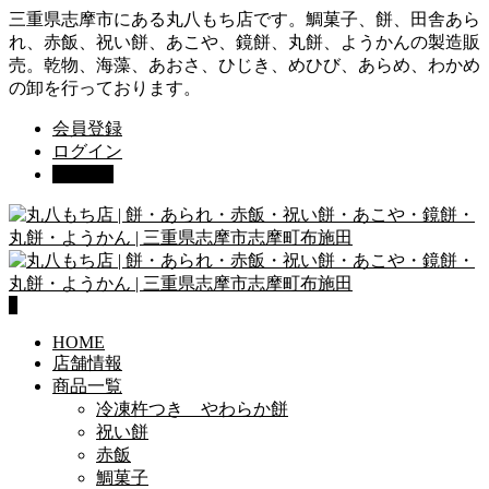
三重県志摩市にある丸八もち店です。鯛菓子、餅、田舎あら
れ、赤飯、祝い餅、あこや、鏡餅、丸餅、ようかんの製造販
売。乾物、海藻、あおさ、ひじき、めひび、あらめ、わかめ
の卸を行っております。
会員登録
ログイン
カート
0
0
HOME
店舗情報
商品一覧
冷凍杵つき やわらか餅
祝い餅
赤飯
鯛菓子