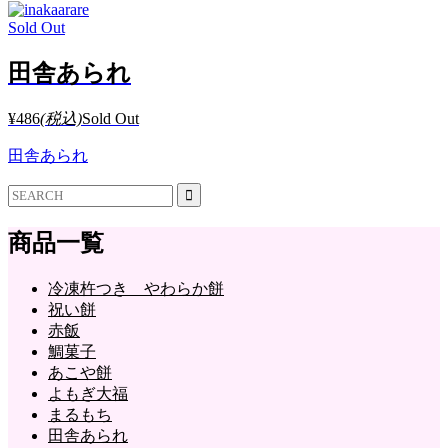
Sold Out
田舎あられ
¥486
(税込)
Sold Out
田舎あられ
商品一覧
冷凍杵つき やわらか餅
祝い餅
赤飯
鯛菓子
あこや餅
よもぎ大福
まるもち
田舎あられ