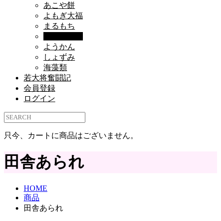
あこや餅
よもぎ大福
まるもち
田舎あられ
ようかん
しょずみ
海藻類
若大将奮闘記
会員登録
ログイン
只今、カートに商品はございません。
田舎あられ
HOME
商品
田舎あられ